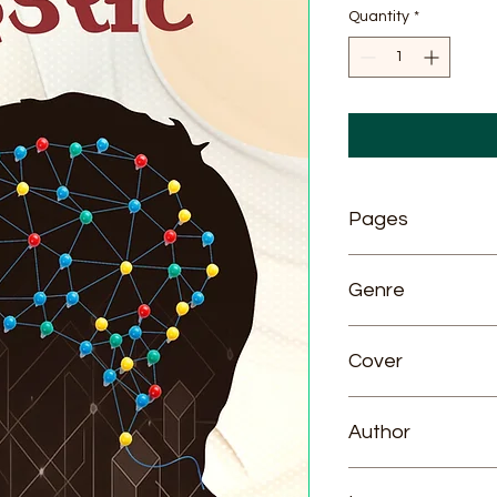
Quantity
*
Pages
262
Genre
Motivational
Cover
Paperback
Author
Dr. Vijay Garg