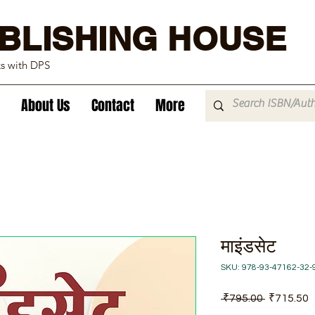
BLISHING HOUSE
ks with DPS
About Us
Contact
More
माइंडसेट
SKU: 978-93-47162-32-
Regular
S
 ₹795.00 
₹715.50
Price
P