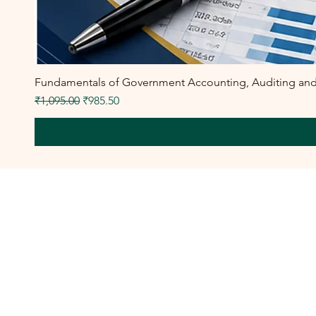
Fundamentals of Government Accounting, Auditing and F
Regular Price
Sale Price
₹1,095.00
₹985.50