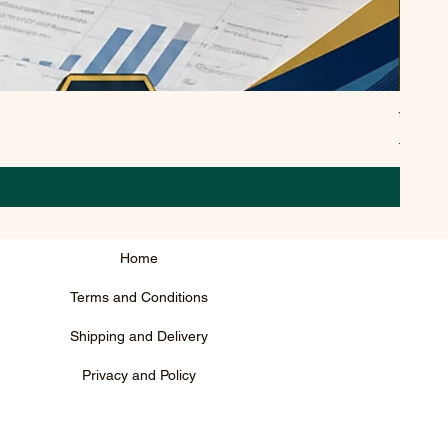
उसे पार
Regula
₹295.0
Home
Terms and Conditions
Shipping and Delivery
Privacy and Policy