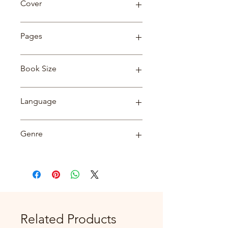
Cover
Paperback
Pages
482
Book Size
7.25*9.5
Language
Hindi
Genre
UP Constable
Related Products