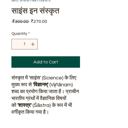
SKU: 978-81-991759-8-3
साइंस इन संस्कृत
Regular
Sale
 ₹300.00 
₹270.00
Price
Price
Quantity
*
Add to Cart
संस्कृत में 'साइंस' (Science) के लिए
मुख्य रूप से
'
विज्ञानम्
'
(Vijñānam)
शब्द का प्रयोग किया जाता है। प्राचीन
भारतीय ग्रंथों में वैज्ञानिक विषयों
को
'शास्त्र'
(Śāstra) के रूप में भी
वर्गीकृत किया गया है।