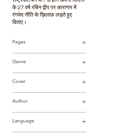
राष्ट्रपति बने थे। उन्होंने अपनी ज़िंदगी
के 27 वर्ष रॉबेन द्वीप पर कारागार में
रंगभेद नीति के ख़िलाफ़ लड़ते हुए
बिताए।
Pages
72
Genre
Biography
Cover
Paperback
Author
डॉ. हरिओम त्रिपाठी
Language
Hindi