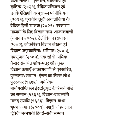
बदरी नारायण प्रेमघन, व्यक्तित्व एवं
कृतित्व (२०२१), वैदिक पणिजन एवं
उनके ऐतिहासिक प्रारूप फोनीशियन
(२०२१), प्राचीन तुर्की अनातोलिया के
वैदिक हित्ती शासक (२०२१), प्रसारण
माध्यमों के लिए विज्ञान गल्प-आकाशवाणी
(संपादन २००२), टेलीविजन (संपादन
२००२), लोकप्रिय विज्ञान लेखन एवं
विज्ञान पत्रकारिताः अभिमत (२००५),
नवसृजन (२००५), एक सौ से अधिक
कैंसर संबंधित शोध-पत्र और कुछ
विज्ञान कथाएँ आकाशवाणी से प्रसारित,
पुरस्कार/सम्मान : ईरान का कैंसर शोथ
पुरस्कार (१६७८), अमेरिकन
बायोग्राफिकल इंस्टीट्यूट के रिसर्च बोर्ड
का सम्मान (१६६१), विज्ञान-वाचस्पति
मानद उपाधि (१६६६), विज्ञान-कथा-
भूषण सम्मान (२००१), पश्री सोहनलाल
द्विवेदी जन्मशती हिन्दी-सेवी सम्मान