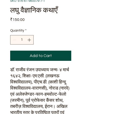
SKU: 978-81-980079-7-1
लघु वैज्ञानिक कथाएँ
Price
₹150.00
Quantity
*
Add to Cart
डॉ. राजीव रंजन उपाध्याय जन्मः ४ मार्च
१६४२, शिक्षाः एम.एसी. (लखनऊ
विश्वविद्यालय), पीएच.डी. (काशी हिन्दू
विश्वविद्यालय-वाराणसी), नोराड (नारवे)
एवं अलेक्जेण्डर-फान-हमवोल्ट-फेलो
(जरमीन), पूर्व प्रोफेसर कैंसर शोथ,
तबरीज़ विश्वविद्यालय, ईरान। अखिल
भारतीय स्तर के प्रतिष्ठित पत्रों एवं