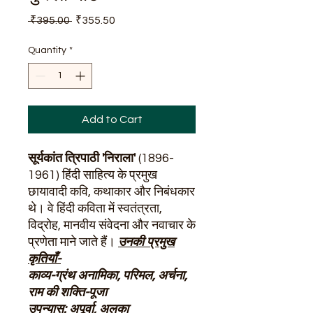
Regular
Sale
 ₹395.00 
₹355.50
Price
Price
Quantity
*
Add to Cart
सूर्यकांत त्रिपाठी 'निराला'
(1896-
1961) हिंदी साहित्य के प्रमुख
छायावादी कवि, कथाकार और निबंधकार
थे। वे हिंदी कविता में स्वतंत्रता,
विद्रोह, मानवीय संवेदना और नवाचार के
प्रणेता माने जाते हैं।
उनकी प्रमुख
कृतियाँ-
काव्य-ग्रंथ अनामिका, परिमल, अर्चना,
राम की शक्ति-पूजा
उपन्यास: अपूर्वा, अलका